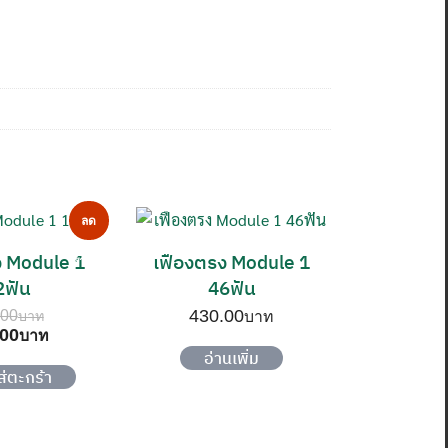
ลด
ง Module 1
เฟืองตรง Module 1
ราคา!
2ฟัน
46ฟัน
430.00
.00
inal
Current
.00
e
price
อ่านเพิ่ม
:
is:
ส่ตะกร้า
00฿.
150.00฿.