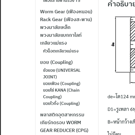
เฟืองสายพานร่อง T5
คำอธิบา
Worm Gear (เฟืองหนอน)
Rack Gear (เฟืองสะพาน)
พวงมาลัยเหล็ก
พวงมาลัยแบกกาไลท์
เกลียวแม่แรง
หัวน็อตเกลียวแม่แรง
ยอย (Coupling)
ข้อยอย (UNIVERSAL
JOINT)
ยอยเฟือง (Coupling)
ยอยโซ่ KANA (Chain
de=โต124 m
Coupling)
ยอยไวกิ้ง (Coupling)
D1=รูเพลา 6ห
พลาสติกอุตสาหกรรม
B=หน้ากว้างเ
เกียร์ทดรอบ WORM
GEAR REDUCER (CPG)
ไม่มีดุม