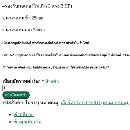
–
รองรับมอเตอร์ไม่เกิน
3
แรง
(3 HP)
ขนาดแกนเข้า
25mm.
ขนาดแกนออก
38mm.
เนื่องจากลูกค้าพิมพ์หรือบันทึกภาพเพื่ออ้างอิงราคาสินค้าในเว็บไซต์
เพื่อป้องกันปัญหาความเข้าใจคลาดคลื่อนในอนาคต จึงลงบันทึกวันที่อัพเดตล่าสุดไว้ คือวันที่
23-6
**โดยราคาสินค้าก่อนวันที่อัพเดตระบุไว้ไม่สามารถใช้อ้างอิงได้อีก ขอบคุณครับ**
เลือกอัตราทด
ล้างค่า
จำนวน
หยิบใส่ตะกร้า
เกียร์
รหัสสินค้า:
ไม่ระบุ
หมวดหมู่:
เกียร์ทดรอบ PO-RU (แกนออกบน)
ทด
รอบ
คำอธิบาย
PORU25(100)
ข้อมูลเพิ่มเติม
(ยี่ห้อ
CPG)