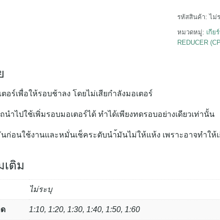
ทด
รอบ
รหัสสินค้า:
ไม่
PORU22(80
หมวดหมู่:
เกีย
(ยี่ห้อ
REDUCER (C
CPG)
ชิ้น
ย
เตอร์เพื่อให้รอบช้าลง
โดยไม่เสียกำลังมอเตอร์
ค้นหา
สำหรับ:
ถนำไปใช้เพิ่มรอบมอเตอร์ได้
ทำได้เพียงทดรอบอย่างเดียวเท่านั้น
มันก่อนใช้งานและหมั่นเช็คระดับนำ้มันไม่ให้แห้ง
เพราะอาจทำให้เกี
่มเติม
ไม่ระบุ
ทด
1:10, 1:20, 1:30, 1:40, 1:50, 1:60