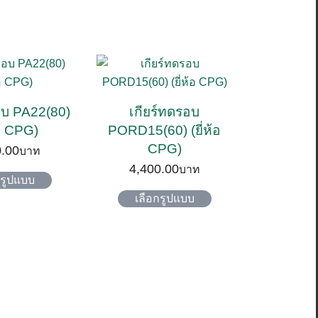
อบ PA22(80)
เกียร์ทดรอบ
้อ CPG)
PORD15(60) (ยี่ห้อ
CPG)
0.00
4,400.00
This
กรูปแบบ
product
This
เลือกรูปแบบ
has
product
multiple
has
variants.
multiple
The
variants.
options
The
may
options