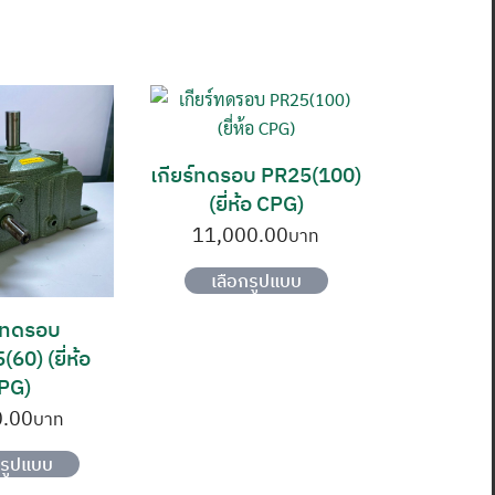
เกียร์ทดรอบ PR25(100)
(ยี่ห้อ CPG)
11,000.00
This
เลือกรูปแบบ
product
has
ร์ทดรอบ
multiple
0) (ยี่ห้อ
variants.
PG)
The
0.00
options
This
กรูปแบบ
may
product