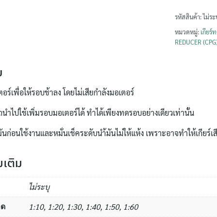
ทด
รอบ
รหัสสินค้า:
ไม่ระ
PORU18(70
หมวดหมู่:
เกียร
(ยี่ห้อ
REDUCER (CPG
CPG)
ชิ้น
ย
ตอร์เพื่อให้รอบช้าลง
โดยไม่เสียกำลังมอเตอร์
นำไปใช้เพิ่มรอบมอเตอร์ได้
ทำได้เพียงทดรอบอย่างเดียวเท่านั้น
ค้นหา
มันก่อนใช้งานและหมั่นเช็คระดับนำ้มันไม่ให้แห้ง
เพราะอาจทำให้เกียร์เสี
สำหรับ:
่มเติม
ไม่ระบุ
1:10, 1:20, 1:30, 1:40, 1:50, 1:60
ทด