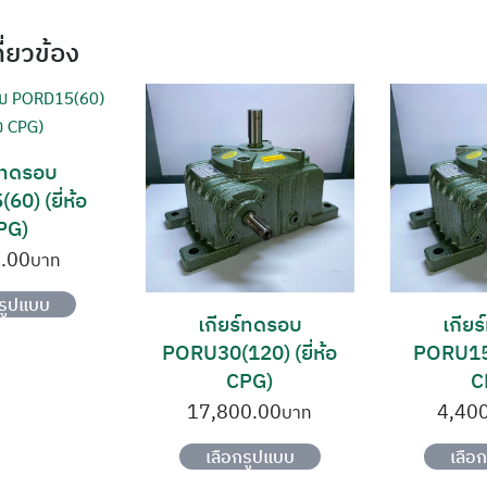
กี่ยวข้อง
ร์ทดรอบ
0) (ยี่ห้อ
PG)
.00
This
กรูปแบบ
product
เกียร์ทดรอบ
เกีย
has
PORU30(120) (ยี่ห้อ
PORU15(6
multiple
CPG)
C
variants.
17,800.00
4,40
The
This
เลือกรูปแบบ
เลือ
options
product