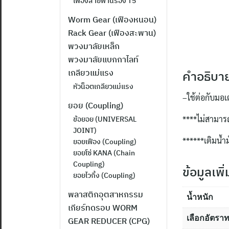
เฟืองสายพานร่อง T5
Worm Gear (เฟืองหนอน)
Rack Gear (เฟืองสะพาน)
พวงมาลัยเหล็ก
พวงมาลัยแบกกาไลท์
เกลียวแม่แรง
คำอธิบา
หัวน็อตเกลียวแม่แรง
–
ใช้ต่อกับมอเ
ยอย (Coupling)
****
ไม่สามารถ
ข้อยอย (UNIVERSAL
JOINT)
******
เติมน้ำ
ยอยเฟือง (Coupling)
ยอยโซ่ KANA (Chain
Coupling)
ข้อมูลเพิ
ยอยไวกิ้ง (Coupling)
พลาสติกอุตสาหกรรม
น้ำหนัก
เกียร์ทดรอบ WORM
เลือกอัตรา
GEAR REDUCER (CPG)