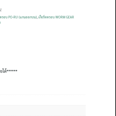
บุ
)
์ทดรอบ PO-RU (แกนออกบน)
,
เกียร์ทดรอบ WORM GEAR
)
ยได้
******