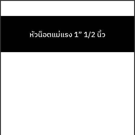
Skip
to
content
หัวน็อตแม่แรง 1” 1/2 นิ้ว