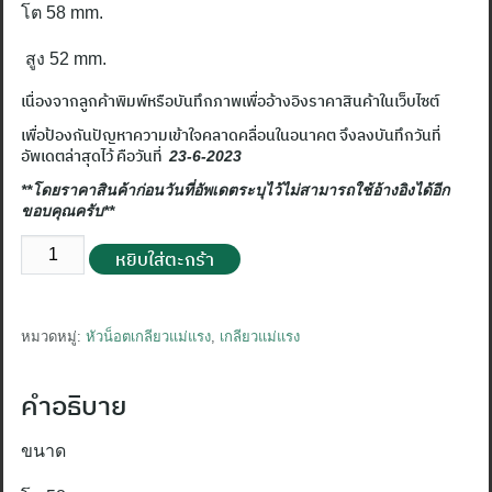
โต
58 mm.
สูง
52 mm.
เนื่องจากลูกค้าพิมพ์หรือบันทึกภาพเพื่ออ้างอิงราคาสินค้าในเว็บไซต์
เพื่อป้องกันปัญหาความเข้าใจคลาดคลื่อนในอนาคต จึงลงบันทึกวันที่
อัพเดตล่าสุดไว้ คือวันที่
23-6-2023
**โดยราคาสินค้าก่อนวันที่อัพเดตระบุไว้ไม่สามารถใช้อ้างอิงได้อีก
ขอบคุณครับ**
จำนวน
หยิบใส่ตะกร้า
หัว
น็อต
แม่แรง
หมวดหมู่:
หัวน็อตเกลียวแม่แรง
,
เกลียวแม่แรง
1”
1/2
คำอธิบาย
นิ้ว
ชิ้น
ขนาด