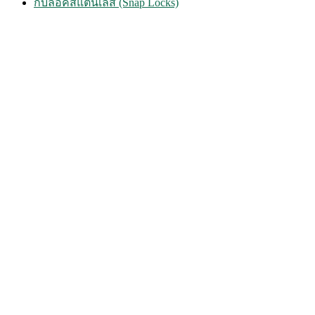
กิ๊บล็อคสแตนเลส (Snap Locks)