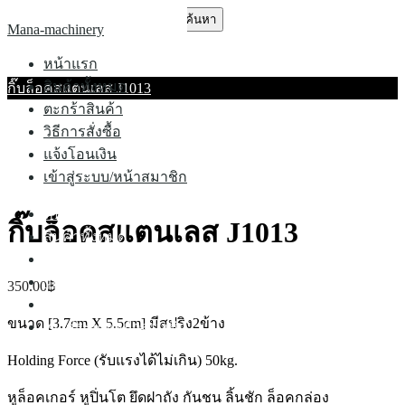
Skip
ค้นหา
Mana-machinery
to
สำหรับ:
content
หน้าแรก
สินค้าทั้งหมด
กิ๊บล็อคสแตนเลส J1013
ตะกร้าสินค้า
วิธีการสั่งซื้อ
แจ้งโอนเงิน
เข้าสู่ระบบ/หน้าสมาชิก
หน้าแรก
กิ๊บล็อคสแตนเลส J1013
สินค้าทั้งหมด
ตะกร้าสินค้า
วิธีการสั่งซื้อ
350.00
฿
แจ้งโอนเงิน
ขนาด
[3.7cm X 5.5cm] มีสปริง2ข้าง
เข้าสู่ระบบ/หน้าสมาชิก
Holding Force (
รับแรงได้ไม่เกิน
) 50kg.
หูล็อคเกอร์
หูปิ่นโต
ยึดฝาถัง
กันชน
ลิ้นชัก
ล็อคกล่อง