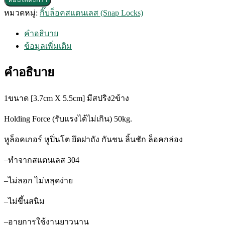
กิ๊บ
หมวดหมู่:
กิ๊บล็อคสแตนเลส (Snap Locks)
ล็อค
ส
คำอธิบาย
แตน
ข้อมูลเพิ่มเติม
เลส
J1013
คำอธิบาย
ชิ้น
1ขนาด
[3.7cm X 5.5cm] มีสปริง2ข้าง
Holding Force (
รับแรงได้ไม่เกิน
) 50kg.
หูล็อคเกอร์
หูปิ่นโต
ยึดฝาถัง
กันชน
ลิ้นชัก
ล็อคกล่อง
–
ทำจากสแตนเลส
304
–
ไม่ลอก
ไม่หลุดง่าย
–
ไม่ขึ้นสนิม
–
อายุการใช้งานยาวนาน