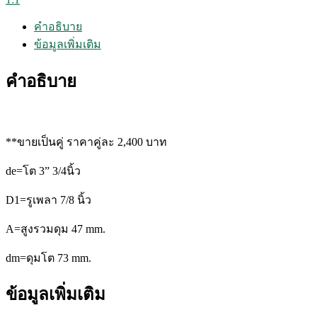
Module
4.5
คำอธิบาย
20ฟัน
1:1
ข้อมูลเพิ่มเติม
(คู่
ละ)
คำอธิบาย
ชิ้น
**ขายเป็นคู่ ราคาคู่ละ 2,400 บาท
de=โต
3” 3/4นิ้ว
D1=รูเพลา
7/8 นิ้ว
A=สูงรวมดุม
47 mm.
dm=ดุมโต
73 mm.
ข้อมูลเพิ่มเติม