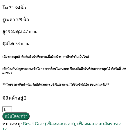
โต
3” 3/4นิ้ว
รูเพลา
7/8 นิ้ว
สูงรวมดุม
47 mm.
ดุมโต
73 mm.
เนื่องจากลูกค้าพิมพ์หรือบันทึกภาพเพื่ออ้างอิงราคาสินค้าในเว็บไซต์
เพื่อป้องกันปัญหาความเข้าใจคลาดคลื่อนในอนาคต จึงลงบันทึกวันที่อัพเดตล่าสุดไว้ คือวันที่
29-
6-2023
**โดยราคาสินค้าก่อนวันที่อัพเดตระบุไว้ไม่สามารถใช้อ้างอิงได้อีก ขอบคุณครับ**
มีสินค้าอยู่ 2
จำนวน
หยิบใส่ตะกร้า
เฟือง
หมวดหมู่:
Bevel Gear (เฟืองดอกจอก)
,
เฟืองดอกจอกอัตราทด
ดอกจอก
1:1