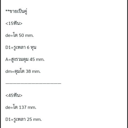
ทด1:3
**
ขายเป็นคู่
(คู่
ละ)
<15
ฟัน
>
ชิ้น
de=โต
50 mm.
D1=รูเพลา
6 หุน
A=สูงรวมดุม
45 mm.
dm=ดุมโต
38 mm.
———————————————
<45
ฟัน
>
de=โต
137 mm.
D1=รูเพลา
25 mm.