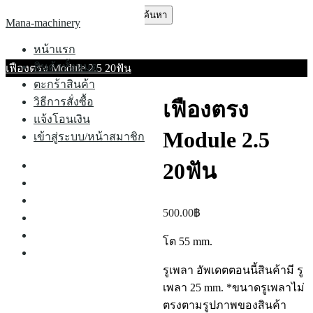
Skip
ค้นหา
Mana-machinery
to
สำหรับ:
content
หน้าแรก
สินค้าทั้งหมด
เฟืองตรง Module 2.5 20ฟัน
ตะกร้าสินค้า
วิธีการสั่งซื้อ
เฟืองตรง
แจ้งโอนเงิน
Module 2.5
เข้าสู่ระบบ/หน้าสมาชิก
20ฟัน
หน้าแรก
สินค้าทั้งหมด
ตะกร้าสินค้า
500.00
฿
วิธีการสั่งซื้อ
แจ้งโอนเงิน
โต 55
mm.
เข้าสู่ระบบ/หน้าสมาชิก
รูเพลา
อัพเดตตอนนี้สินค้ามี รู
เพลา 25
mm. *ขนาดรูเพลาไม่
ตรงตามรูปภาพของสินค้า