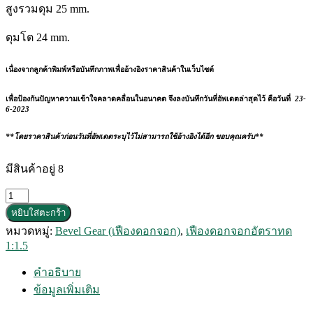
สูงรวมดุม
25 mm.
ดุมโต
24 mm.
เนื่องจากลูกค้าพิมพ์หรือบันทึกภาพเพื่ออ้างอิงราคาสินค้าในเว็บไซต์
เพื่อป้องกันปัญหาความเข้าใจคลาดคลื่อนในอนาคต จึงลงบันทึกวันที่อัพเดตล่าสุดไว้ คือวันที่
23-
6-2023
**โดยราคาสินค้าก่อนวันที่อัพเดตระบุไว้ไม่สามารถใช้อ้างอิงได้อีก ขอบคุณครับ**
มีสินค้าอยู่ 8
จำนวน
หยิบใส่ตะกร้า
เฟือง
หมวดหมู่:
Bevel Gear (เฟืองดอกจอก)
,
เฟืองดอกจอกอัตราทด
ดอกจอก
1:1.5
Module
2
16-
คำอธิบาย
24ฟัน
ข้อมูลเพิ่มเติม
อัตรา