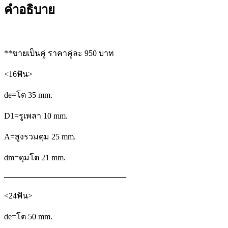
ทด1:1.5
คำอธิบาย
(คู่
ละ)
ชิ้น
**
ขายเป็นคู่
ราคาคู่ละ
950
บาท
<16
ฟัน
>
de=โต
35 mm.
D1=รูเพลา
10 mm.
A=สูงรวมดุม
25 mm.
dm=ดุมโต
21 mm.
———————————————
<24
ฟัน
>
de=โต
50 mm.