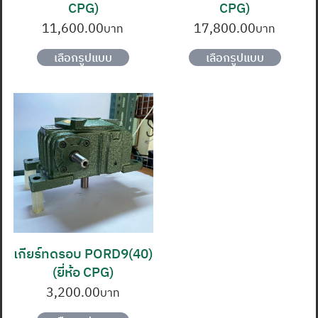
CPG)
CPG)
page
page
11,600.00
17,800.00
This
This
เลือกรูปแบบ
เลือกรูปแบบ
product
produc
has
has
multiple
multipl
variants.
variants
The
The
options
options
may
may
be
be
chosen
chosen
on
on
เกียร์ทดรอบ PORD9(40)
the
the
(ยี่ห้อ CPG)
product
produc
page
page
3,200.00
This