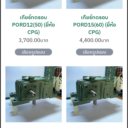
เกียร์ทดรอบ
เกียร์ทดรอบ
PORD12(50) (ยี่ห้อ
PORD15(60) (ยี่ห้อ
CPG)
CPG)
3,700.00
4,400.00
This
This
เลือกรูปแบบ
เลือกรูปแบบ
product
produc
has
has
multiple
multipl
variants.
variants
The
The
options
options
may
may
be
be
chosen
chosen
on
on